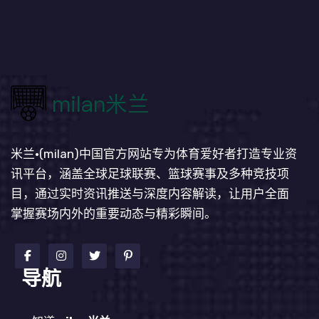
米兰·(milan)中国官方网站专为体育爱好者打造专业资
讯平台，涵盖全球足球联赛、篮球赛事及多种竞技项
目，通过实时资讯推送与深度内容解读，让用户全面
掌握赛场内外的重要动态与精彩瞬间。
导航