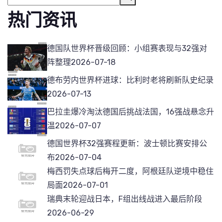
热门资讯
德国队世界杯晋级回顾：小组赛表现与32强对
阵整理
2026-07-18
德布劳内世界杯进球：比利时老将刷新队史纪录
2026-07-13
巴拉圭爆冷淘汰德国后挑战法国，16强战悬念升
温
2026-07-07
德国世界杯32强赛程更新：波士顿比赛安排公
布
2026-07-04
梅西罚失点球后梅开二度，阿根廷队逆境中稳住
局面
2026-07-01
瑞典末轮迎战日本，F组出线战进入最后阶段
2026-06-29