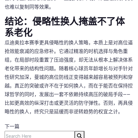
也难以复制同等效果。
结论：侵略性换人掩盖不了体
系老化
瓜迪奥拉本赛季更具侵略性的换人策略，本质上是对高位逼
抢效能衰减的应急修补。它通过精准的时机选择与角色重
组，在局部时段重置了压迫强度，却无法从根本上解决体系
老化带来的结构性问题。随着核心球员年龄增长与对手针对
性研究加深，曼城的高位防线正变得越来越容易被预判和穿
越。真正的突破或许不在于如何换人，而在于能否在保持控
球哲学的同时，发展出一套不依赖持续高压的破局手段——
比如更高效的纵深打击或更灵活的防守弹性。否则，再具侵
略性的换人，终究只是延缓而非逆转趋势的权宜之计。
下一篇