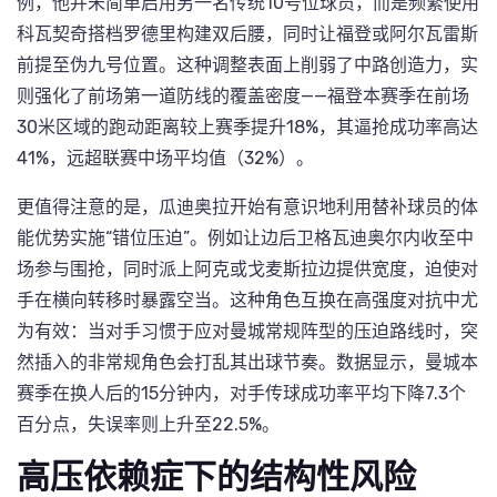
例，他并未简单启用另一名传统10号位球员，而是频繁使用
科瓦契奇搭档罗德里构建双后腰，同时让福登或阿尔瓦雷斯
前提至伪九号位置。这种调整表面上削弱了中路创造力，实
则强化了前场第一道防线的覆盖密度——福登本赛季在前场
30米区域的跑动距离较上赛季提升18%，其逼抢成功率高达
41%，远超联赛中场平均值（32%）。
更值得注意的是，瓜迪奥拉开始有意识地利用替补球员的体
能优势实施“错位压迫”。例如让边后卫格瓦迪奥尔内收至中
场参与围抢，同时派上阿克或戈麦斯拉边提供宽度，迫使对
手在横向转移时暴露空当。这种角色互换在高强度对抗中尤
为有效：当对手习惯于应对曼城常规阵型的压迫路线时，突
然插入的非常规角色会打乱其出球节奏。数据显示，曼城本
赛季在换人后的15分钟内，对手传球成功率平均下降7.3个
百分点，失误率则上升至22.5%。
高压依赖症下的结构性风险