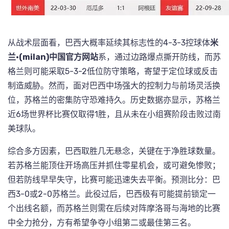
从战术层面看，巴西大概率延续其标志性的4-3-3控球体
米
兰·(milan)中国官方网站
系，通过边路爆点撕开防线，而苏
格兰则可能采取5-3-2低位防守策略，寄望于定位球或反击
制造威胁。然而，面对巴西中场强大的控制力与前场灵活换
位，苏格兰的密集防守恐难持久。历史数据亦显示，苏格兰
近6场世界杯比赛仅取得1胜，且从未在小组赛阶段击败过南
美球队。
综合多方因素，巴西取胜几无悬念，关键在于净胜球数量。
若苏格兰能顶住开场高压并抓住零星机会，或可避免惨败；
但若防线早早失守，比赛可能迅速失去平衡。预测比分：巴
西3-0或2-0苏格兰。此役过后，巴西极有可能提前锁定一
个出线名额，而苏格兰则需在后续对阵摩洛哥与海地的比赛
中全力抢分，方有希望争夺小组第二或最佳第三名。