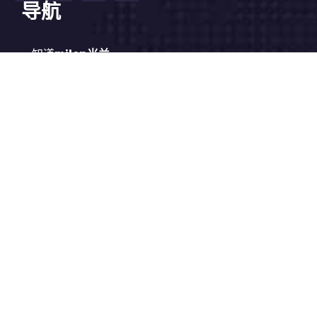
导航
知道
milan米兰
落地项目
资讯中心
集团服务
找到
米兰官网
网站地图
SiteMap
联系方式
19965093963