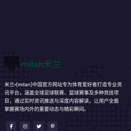
米兰·(milan)中国官方网站专为体育爱好者打造专业资
讯平台，涵盖全球足球联赛、篮球赛事及多种竞技项
目，通过实时资讯推送与深度内容解读，让用户全面
掌握赛场内外的重要动态与精彩瞬间。