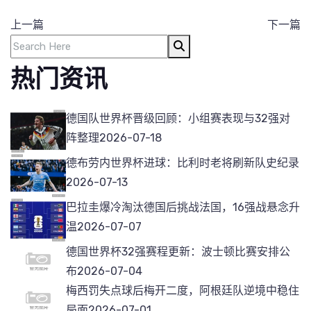
上一篇
下一篇
热门资讯
德国队世界杯晋级回顾：小组赛表现与32强对
阵整理
2026-07-18
德布劳内世界杯进球：比利时老将刷新队史纪录
2026-07-13
巴拉圭爆冷淘汰德国后挑战法国，16强战悬念升
温
2026-07-07
德国世界杯32强赛程更新：波士顿比赛安排公
布
2026-07-04
梅西罚失点球后梅开二度，阿根廷队逆境中稳住
局面
2026-07-01