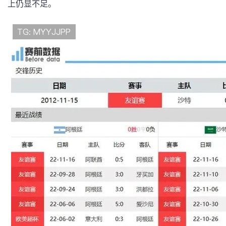
上仍显不足。