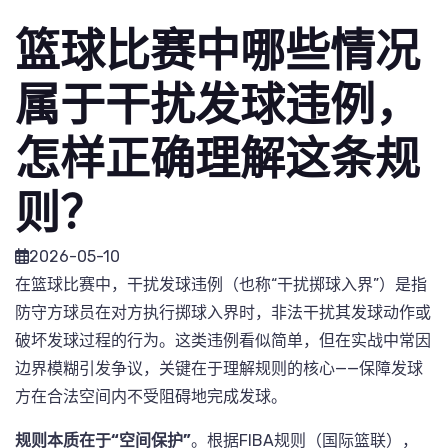
篮球比赛中哪些情况
属于干扰发球违例，
怎样正确理解这条规
则？
2026-05-10
在篮球比赛中，干扰发球违例（也称“干扰掷球入界”）是指
防守方球员在对方执行掷球入界时，非法干扰其发球动作或
破坏发球过程的行为。这类违例看似简单，但在实战中常因
边界模糊引发争议，关键在于理解规则的核心——保障发球
方在合法空间内不受阻碍地完成发球。
规则本质在于“空间保护”
。根据FIBA规则（国际篮联），