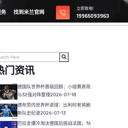
立即致电!
服务
找到
米兰官网
19965093963
热门资讯
德国队世界杯晋级回顾：小组赛表现
与32强对阵整理
2026-07-18
德布劳内世界杯进球：比利时老将刷
新队史纪录
2026-07-13
巴拉圭爆冷淘汰德国后挑战法国，16