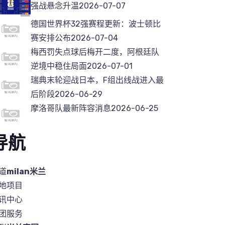
强战悬念升温
2026-07-07
德国世界杯32强赛程更新：波士顿比
赛安排公布
2026-07-04
梅西罚失点球后梅开二度，阿根廷队
逆境中稳住局面
2026-07-01
瑞典末轮迎战日本，F组出线战进入最
后阶段
2026-06-29
摩洛哥队最新阵容消息
2026-06-25
导航
道
milan米兰
地项目
讯中心
团服务