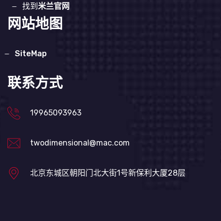
找到
米兰官网
网站地图
SiteMap
联系方式
19965093963
twodimensional@mac.com
北京东城区朝阳门北大街1号新保利大厦28层