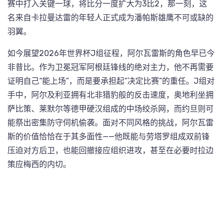
赛中打入关键一球，将比分一度扩大为3比2，那一刻，这
名来自卡拉曼达雷的年轻人正式成为潘帕斯雄鹰不可或缺的
羽翼。
如今展望2026年世界杯J组征程，阿尔瓦雷斯的角色早已今
非昔比。作为卫冕冠军阿根廷锋线的绝对主力，他不再需要
证明自己“能上场”，而是要承担起“决定比赛”的重任。J组对
手中，阿尔及利亚拥有北非猎豹般的反击速度，奥地利坐拥
萨比策、莱默尔等德甲硬汉组成的中场绞杀网，而约旦则可
能祭出密集防守伺机偷袭。面对不同风格的挑战，阿尔瓦雷
斯的价值恰恰在于其多面性——他既能与劳塔罗组成双前锋
压迫对方后卫，也能回撤接应组织进攻，甚至在必要时拉边
策应梅西的内切。