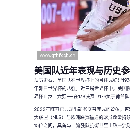
美国队近年表现与历史参
从历史看，美国队在世界杯上的最佳成绩是193
年韩日世界杯的八强。近三届世界杯中，美国队两
界杯止步十六强——在1/8决赛中1-3负于荷兰
2022年阵容已显现出新老交替完成的迹象，
大联盟（MLS）与欧洲联赛输送的球员数量持
15位之间，具备与二流强队抗衡甚至击败一流球队