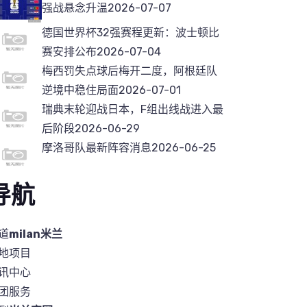
强战悬念升温
2026-07-07
德国世界杯32强赛程更新：波士顿比
赛安排公布
2026-07-04
梅西罚失点球后梅开二度，阿根廷队
逆境中稳住局面
2026-07-01
瑞典末轮迎战日本，F组出线战进入最
后阶段
2026-06-29
摩洛哥队最新阵容消息
2026-06-25
导航
道
milan米兰
地项目
讯中心
团服务