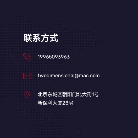
联系方式
19965093963
twodimensional@mac.com
北京东城区朝阳门北大街1号
新保利大厦28层