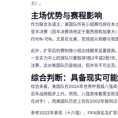
士）。
主场优势与赛程影响
作为联合东道主，美国队所有小组赛均将在本
至半决赛（因半决赛场地定于墨西哥和加拿大
约10%-15%，尤其在北美，现场观众规模与
此外，扩军后的赛制使小组出线概率显著提高。
一支实力中上的球队只要取得1胜2平或2胜1负
汰赛，这对美国队仍是挑战，但并非不可企及
综合判断：具备现实可能
综合来看，美国队在2026年世界杯晋级八强
近年战绩稳步上升。然而，八强意味着需击败
在对手），而美国队历史上仅在2002年做到过
参考2022年表现（十六强）、FIFA排名及