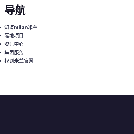
导航
知道
milan米兰
落地项目
资讯中心
集团服务
找到
米兰官网