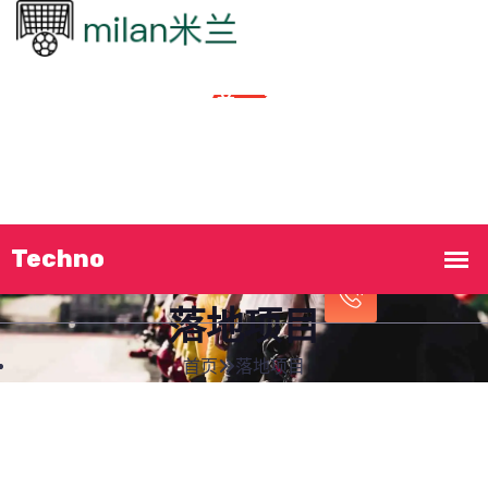
首页
知道
milan米兰
落地项目
资讯中心
立即致电!
集团服务
找到
米兰官网
19965093963
落地项目
首页
落地项目