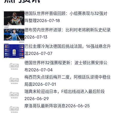
德国队世界杯晋级回顾：小组赛表现与32强对
阵整理
2026-07-18
德布劳内世界杯进球：比利时老将刷新队史纪录
2026-07-13
巴拉圭爆冷淘汰德国后挑战法国，16强战悬念升
温
2026-07-07
德国世界杯32强赛程更新：波士顿比赛安排公
布
2026-07-04
梅西罚失点球后梅开二度，阿根廷队逆境中稳住
局面
2026-07-01
瑞典末轮迎战日本，F组出线战进入最后阶段
2026-06-29
摩洛哥队最新阵容消息
2026-06-25